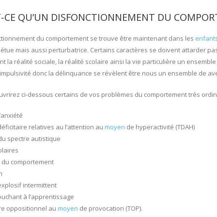
T-CE QU’UN DISFONCTIONNEMENT DU COMPOR
tionnement du comportement se trouve être maintenant dans les
enfant
étue mais aussi perturbatrice. Certains caractères se doivent attarder pa
t la réalité sociale, la réalité scolaire ainsi la vie particulière un ensemble 
l’impulsivité donc la délinquance se révèlent être nous un ensemble de a
vrirez ci-dessous certains de vos problèmes du comportement très ordina
’anxiété
ficitaire relatives au l’attention au
moyen
de hyperactivité (TDAH)
u spectre autistique
olaires
 du comportement
n
xplosif intermittent
ouchant à l’apprentissage
e oppositionnel au
moyen
de provocation (TOP).