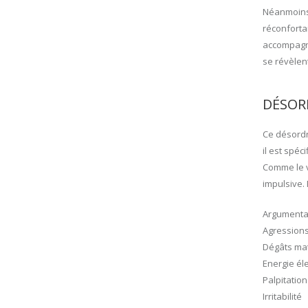
Néanmoins,
réconforta
accompagne
se révèlen
DÉSORD
Ce désordr
il est spéc
Comme le ve
impulsive.
Argumenta
Agressions
Dégâts mat
Energie él
Palpitatio
Irritabilité