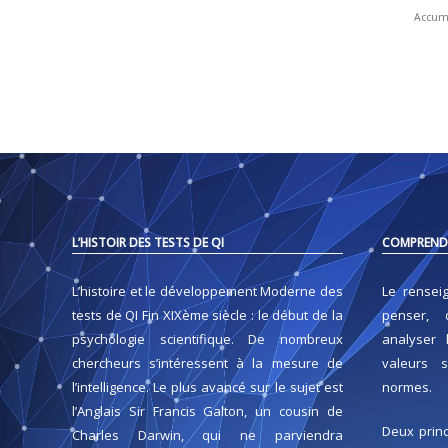
Accumu
L’HISTOIR DES TESTS DE QI
COMPRENDR
L’histoire et le développement Moderne des
Le rensei
tests de QI Fin XIXème siècle : le début de la
penser, 
psychologie scientifique. De nombreux
analyser 
chercheurs s’intéressent à la mesure de
valeurs s
l’intelligence. Le plus avancé sur le sujet est
normes.
l’Anglais Sir Francis Galton, un cousin de
Deux princ
Charles Darwin, qui ne parviendra