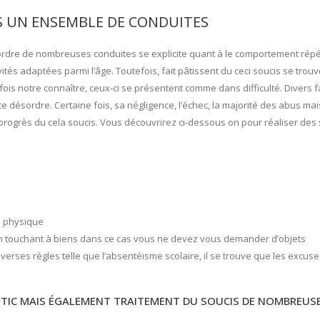
S UN ENSEMBLE DE CONDUITES
rdre de nombreuses conduites se explicite quant à le comportement répétiti
vités adaptées parmi l’âge. Toutefois, fait pâtissent du ceci soucis se tro
fois notre connaître, ceux-ci se présentent comme dans difficulté. Divers 
e désordre. Certaine fois, sa négligence, l’échec, la majorité des abus mai
 progrès du cela soucis. Vous découvrirez ci-dessous on pour réaliser 
é physique
n touchant à biens dans ce cas vous ne devez vous demander d’objets
iverses règles telle que l’absentéisme scolaire, il se trouve que les excus
TIC MAIS ÉGALEMENT TRAITEMENT DU SOUCIS DE NOMBREUSE