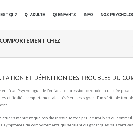
EST QI ?
QI ADULTE
QI ENFANTS
INFO
NOS PSYCHOLO
U COMPORTEMENT CHEZ
l
NTATION ET DÉFINITION DES TROUBLES DU 
nt à un Psychologue de l’enfant, l’expression « troubles » utilisée pour l
es difficultés comportementales révèlent les signes d’un véritable trouble,
ent.
les études montrent que l’on diagnostique très peu de troubles du sommeil 
s symptômes de comportements qui seraient diagnostiqués plus tardivem