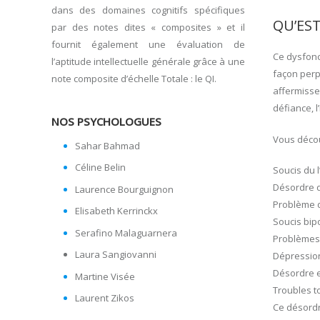
dans des domaines cognitifs spécifiques
QU’ES
par des notes dites « composites » et il
fournit également une évaluation de
Ce dysfonc
l’aptitude intellectuelle générale grâce à une
façon perp
note composite d’échelle Totale : le QI.
affermissen
défiance, 
NOS PSYCHOLOGUES
Vous décou
Sahar Bahmad
Céline Belin
Soucis du l
Désordre dé
Laurence Bourguignon
Problème d
Elisabeth Kerrinckx
Soucis bip
Serafino Malaguarnera
Problèmes
Laura Sangiovanni
Dépressio
Désordre e
Martine Visée
Troubles t
Laurent Zikos
Ce désordr