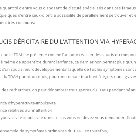
 quantité d’entre vous disposent de discuté spécialisés dans ces fameuse 
 quelques d’entre ceux-ci ont la possibilité de parallèlement se trouver êtr
ent très communs:
CIS DÉFICITAIRE DU L’ATTENTION VIA HYPERAC
ve que le TDAH se présente comme l’un pour réaliser des soucis du comport
st à même de apparaître durant l’enfance, ce dernier non permet plus qu’un
agit d’un soucis neurodéveloppemental laquelle de fait les symptômes sont 
du TDAH parmi toutefois, pourront remuer touchant à légers dans grave
n des recherches, on peut dénombrer trois genres du TDAH pendant néan
ce d’hyperactivité-impulsivité
ce relatives au l’inattention
hyperactivité-impulsivité dans ce cas vous ne devez vous demander d’inat
n ensemble de symptômes ordinaires du TDAH en toutefois,: