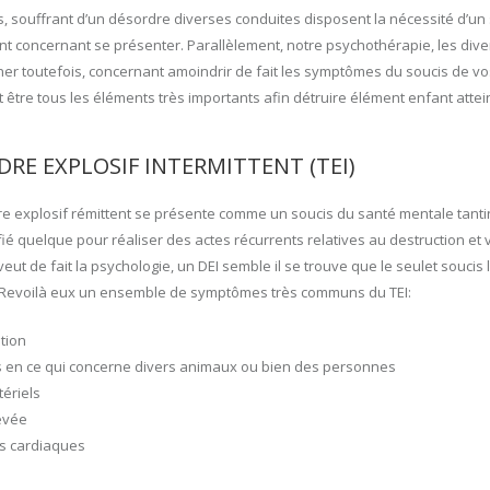
 souffrant d’un désordre diverses conduites disposent la nécessité d’un
nt concernant se présenter. Parallèlement, notre psychothérapie, les di
r toutefois, concernant amoindrir de fait les symptômes du soucis de vos
t être tous les éléments très importants afin détruire élément enfant atte
RE EXPLOSIF INTERMITTENT (TEI)
e explosif rémittent se présente comme un soucis du santé mentale tanti
ifié quelque pour réaliser des actes récurrents relatives au destruction et
ut de fait la psychologie, un DEI semble il se trouve que le seulet soucis 
 Revoilà eux un ensemble de symptômes très communs du TEI:
tion
 en ce qui concerne divers animaux ou bien des personnes
ériels
evée
ns cardiaques