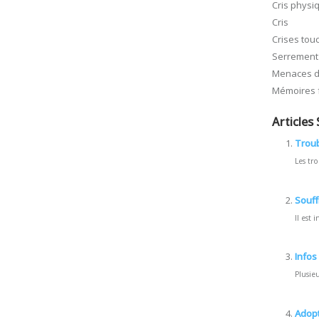
Cris physi
Cris
Crises tou
Serrement 
Menaces d
Mémoires 
Articles 
Troub
Les tr
Souff
Il est
Infos
Plusie
Adopt