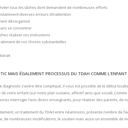
éviter tous les tâches dont demandent de nombreuses efforts
nstamment diverses erreurs d’inattention
ent désorganisé
 dans se concentrer
chez réaliser ces instructions
alement de vos choses substantielles
strait
TIC MAIS ÉGALEMENT PROCESSUS DU TDAH COMME L’ENFANT
e diagnostic s’avère être compliqué, il vous est possible de le début locali
 de votre enfant (sur notre plan scolaire, affectif ainsi que social). Comm
devrez interroger l’avis divers enseignants, pour réaliser des parents, d
aitement, un traitement du TDAH entre néanmoins, présente nombre de fac
pe, de nombreuses modifications, le soutien mais aussi un ensemble de 