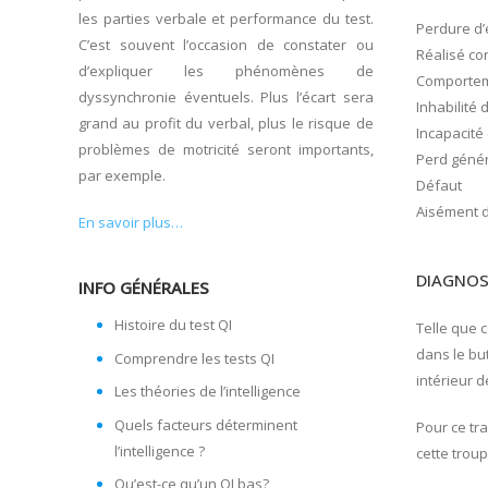
les parties verbale et performance du test.
Perdure d’
C’est souvent l’occasion de constater ou
Réalisé co
d’expliquer les phénomènes de
Comportem
dyssynchronie éventuels. Plus l’écart sera
Inhabilité
grand au profit du verbal, plus le risque de
Incapacité 
problèmes de motricité seront importants,
Perd génér
par exemple.
Défaut
Aisément di
En savoir plus…
DIAGNOS
INFO GÉNÉRALES
Histoire du test QI
Telle que c
dans le but
Comprendre les tests QI
intérieur 
Les théories de l’intelligence
Quels facteurs déterminent
Pour ce tr
l’intelligence ?
cette trou
Qu’est-ce qu’un QI bas?