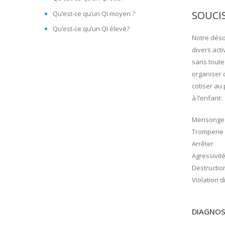
SOUCI
Qu’est-ce qu’un QI moyen ?
Qu’est-ce qu’un QI élevé?
Notre déso
divers acti
sans toute
organiser c
cotiser au
à l’enfant:
Mensonge
Tromperie
Arrêter
Agressivit
Destructio
Violation d
DIAGNOS