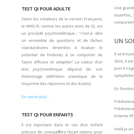
Une grande
TEST QI POUR ADULTE
toutefois,,
Selon les créateurs de la version Française,
comportem
le WAIS-R, comme les autres tests de QI, est
un procédé psychométrique : “c’est-à -dire
UN SOU
un ensemble de questions et de tâches
standardisées destinées à évaluer le
Il se trou
potentiel de l’individu à se comporter de
donc, il e
façon efficace et adaptée” La valeur d’un
puis il s’
test psychométrique dépend de son
symptômes 
étalonnage (définition statistique de la
moyenne des réponses et des écarts).
En fonctio
En savoir plus…
Prédominan
Prédominan
TEST QI POUR ENFANTS
Entente d’
Il est important dans le cas d’un enfant
Voilà je u
précoce de connaà®tre l’écart obtenu pour