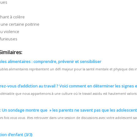
ques
chant à colère
une certaine poitrine
u violence
furieuses
Similaires:
les alimentaires : comprendre, prévenir et sensibiliser
oubles alimentaires représentent un défi majeur pour la santé mentale et physique des ind
rez-vous d’addiction au travail ? Voici comment en déterminer les signes e
 indéniable que nous appartenons à une culture où le travail assidu est hautement valorisé
 : Un sondage montre que » les parents ne savent pas que les adolescent
urs fois vous vous êtes retrouver dans une session de discussions avec votre adolescent sa
ion d’enfant (3/3)