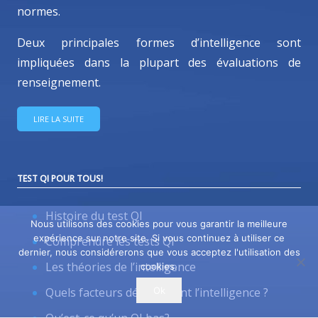
normes.
Deux principales formes d’intelligence sont
impliquées dans la plupart des évaluations de
renseignement.
LIRE LA SUITE
TEST QI POUR TOUS!
Histoire du test QI
Nous utilisons des cookies pour vous garantir la meilleure
expérience sur notre site. Si vous continuez à utiliser ce
Comprendre les tests QI
dernier, nous considérerons que vous acceptez l'utilisation des
Les théories de l’intelligence
cookies.
Ok
Quels facteurs déterminent l’intelligence ?
Qu’est-ce qu’un QI bas?