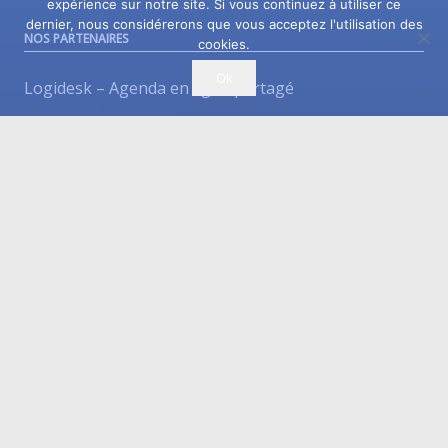
expérience sur notre site. Si vous continuez à utiliser ce
dernier, nous considérerons que vous acceptez l'utilisation des
NOS PARTENAIRES
cookies.
Ok
Logidesk – Agenda en ligne partagé
Thérapie Adolescent Belgique
VitaPsy – Centres de santé mentale et mieux-être
Privium – Services pour les professionnels de santé
Réseau TOC Belgique
Psychologues du Première Ligne Belgique
Troubles du Sommeil
Réseau TDAH – Belgique