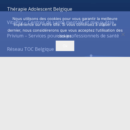
Thérapie Adolescent Belgique
Nous utilisons des cookies pour vous garantir la meilleure
VitaPsy – Centres de santé mentale et mieux-être
expérience sur notre site. Si vous continuez à utiliser ce
dernier, nous considérerons que vous acceptez l'utilisation des
Privium – Services pour les professionnels de santé
cookies.
Ok
Réseau TOC Belgique
Psychologues du Première Ligne Belgique
Troubles du Sommeil
Réseau TDAH – Belgique
Cabinets à louer / à partager
Centre Tulipe – Espace paramédicale et bien-être.
OfficePlus – Business Centres