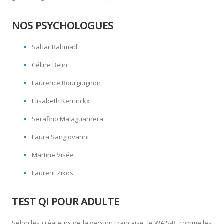
NOS PSYCHOLOGUES
Sahar Bahmad
Céline Belin
Laurence Bourguignon
Elisabeth Kerrinckx
Serafino Malaguarnera
Laura Sangiovanni
Martine Visée
Laurent Zikos
TEST QI POUR ADULTE
Selon les créateurs de la version Française, le WAIS-R, comme les