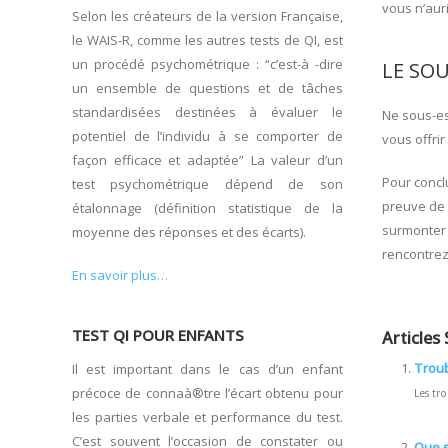
vous n’aur
Selon les créateurs de la version Française,
le WAIS-R, comme les autres tests de QI, est
un procédé psychométrique : “c’est-à -dire
LE SO
un ensemble de questions et de tâches
standardisées destinées à évaluer le
Ne sous-es
potentiel de l’individu à se comporter de
vous offri
façon efficace et adaptée” La valeur d’un
Pour conclu
test psychométrique dépend de son
preuve de 
étalonnage (définition statistique de la
surmonter 
moyenne des réponses et des écarts).
rencontrez
En savoir plus…
TEST QI POUR ENFANTS
Articles 
Troub
Il est important dans le cas d’un enfant
précoce de connaà®tre l’écart obtenu pour
Les tr
les parties verbale et performance du test.
C’est souvent l’occasion de constater ou
Que s