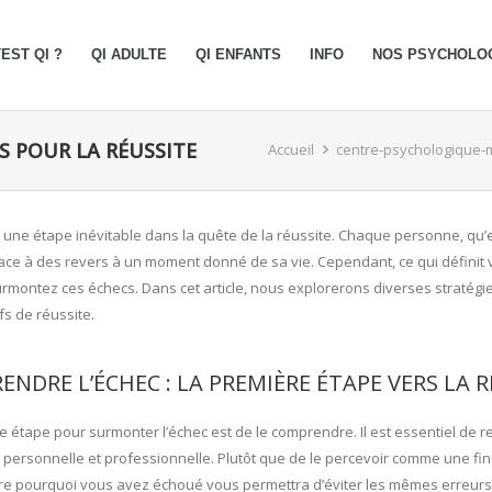
EST QI ?
QI ADULTE
QI ENFANTS
INFO
NOS PSYCHOLO
ES POUR LA RÉUSSITE
Accueil
centre-psychologique
t une étape inévitable dans la quête de la réussite. Chaque personne, qu’e
 face à des revers à un moment donné de sa vie. Cependant, ce qui définit 
urmontez ces échecs. Dans cet article, nous explorerons diverses stratégie
fs de réussite.
NDRE L’ÉCHEC : LA PREMIÈRE ÉTAPE VERS LA R
e étape pour surmonter l’échec est de le comprendre. Il est essentiel de r
 personnelle et professionnelle. Plutôt que de le percevoir comme une fi
 pourquoi vous avez échoué vous permettra d’éviter les mêmes erreurs à