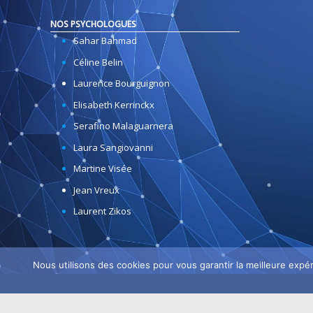
NOS PSYCHOLOGUES
Sahar Bahmad
Céline Belin
Laurence Bourguignon
Elisabeth Kerrinckx
Serafino Malaguarnera
Laura Sangiovanni
Martine Visée
Jean Vreux
Laurent Zikos
Nous utilisons des cookies pour vous garantir la meilleure expér
Copyright © 2026
testqi
| Tous droits réservés.