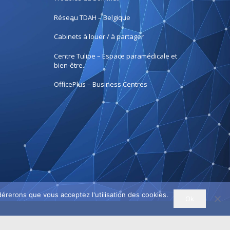
Réseau TDAH – Belgique
Cabinets à louer / à partager
Centre Tulipe – Espace paramédicale et
bien-être.
OfficePlus – Business Centres
dérerons que vous acceptez l'utilisation des cookies.
Ok