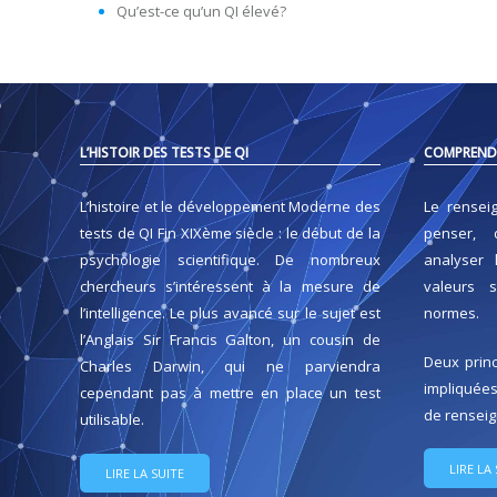
Qu’est-ce qu’un QI élevé?
L’HISTOIR DES TESTS DE QI
COMPRENDR
L’histoire et le développement Moderne des
Le rensei
tests de QI Fin XIXème siècle : le début de la
penser, 
psychologie scientifique. De nombreux
analyser 
chercheurs s’intéressent à la mesure de
valeurs s
l’intelligence. Le plus avancé sur le sujet est
normes.
l’Anglais Sir Francis Galton, un cousin de
Deux princ
Charles Darwin, qui ne parviendra
impliquées
cependant pas à mettre en place un test
de rensei
utilisable.
LIRE LA
LIRE LA SUITE