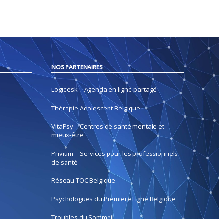
NOS PARTENAIRES
Logidesk – Agenda en ligne partagé
Thérapie Adolescent Belgique
VitaPsy – Centres de santé mentale et
mieux-être
Privium – Services pour les professionnels
de santé
Réseau TOC Belgique
Psychologues du Première Ligne Belgique
Troubles du Sommeil