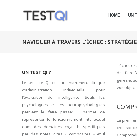
HOME
UN T
NAVIGUER À TRAVERS L’ÉCHEC : STRATÉGI
L’échec es
UN TEST QI ?
doit faire
gérez et s
Le test de QI est un instrument clinique
vos objecti
d’administration individuelle pour
l’évaluation de l’intelligence. Seuls les
psychologues et les neuropsychologues
COMPRE
peuvent le faire passer. Il permet de
représenter le fonctionnement intellectuel
La premièr
dans des domaines cognitifs spécifiques
croissance
par des notes dites « composites » et il
Comprendre