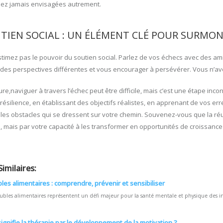
iez jamais envisagées autrement.
UTIEN SOCIAL : UN ÉLÉMENT CLÉ POUR SURMON
timez pas le pouvoir du soutien social. Parlez de vos échecs avec des ami
r des perspectives différentes et vous encourager à persévérer. Vous n’ave
re,naviguer à travers l’échec peut être difficile, mais c’est une étape inc
résilience, en établissant des objectifs réalistes, en apprenant de vos er
les obstacles qui se dressent sur votre chemin. Souvenez-vous que la réu
, mais par votre capacité à les transformer en opportunités de croissance 
Similaires:
les alimentaires : comprendre, prévenir et sensibiliser
oubles alimentaires représentent un défi majeur pour la santé mentale et physique des ind
ignifie la thérapie par le développement de la motivation ?