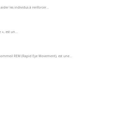
der les individus à renforcer...
», est un...
sommeil REM (Rapid Eye Movement), est une...