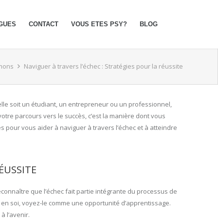
GUES
CONTACT
VOUS ETES PSY?
BLOG
-mons
Naviguer à travers l’échec : Stratégies pour la réussite
lle soit un étudiant, un entrepreneur ou un professionnel,
votre parcours vers le succès, c’est la manière dont vous
s pour vous aider à naviguer à travers l’échec et à atteindre
ÉUSSITE
econnaître que l’échec fait partie intégrante du processus de
n en soi, voyez-le comme une opportunité d’apprentissage.
 l’avenir.