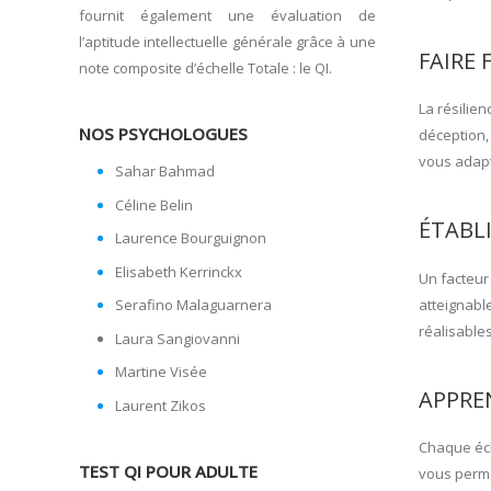
fournit également une évaluation de
l’aptitude intellectuelle générale grâce à une
FAIRE 
note composite d’échelle Totale : le QI.
La résilien
NOS PSYCHOLOGUES
déception,
vous adapt
Sahar Bahmad
Céline Belin
ÉTABLI
Laurence Bourguignon
Elisabeth Kerrinckx
Un facteur 
atteignabl
Serafino Malaguarnera
réalisable
Laura Sangiovanni
Martine Visée
APPRE
Laurent Zikos
Chaque éch
TEST QI POUR ADULTE
vous perme