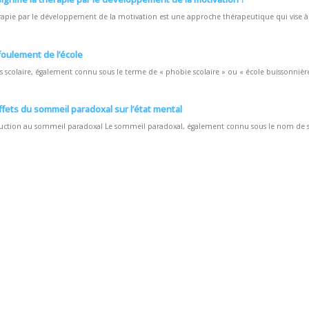
rapie par le développement de la motivation est une approche thérapeutique qui vise à ai
foulement de l’école
us scolaire, également connu sous le terme de « phobie scolaire » ou « école buissonnière 
ffets du sommeil paradoxal sur l’état mental
uction au sommeil paradoxal Le sommeil paradoxal, également connu sous le nom de 