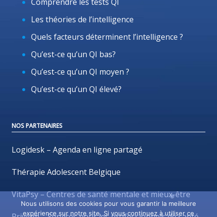
Comprendre les tests QI
Les théories de l’intelligence
Quels facteurs déterminent l’intelligence ?
Qu’est-ce qu’un QI bas?
Qu’est-ce qu’un QI moyen ?
Qu’est-ce qu’un QI élevé?
NOS PARTENAIRES
Logidesk – Agenda en ligne partagé
Thérapie Adolescent Belgique
VitaPsy – Centres de santé mentale et mieux-être
Nous utilisons des cookies pour vous garantir la meilleure
expérience sur notre site. Si vous continuez à utiliser ce
Privium – Services pour les professionnels de santé